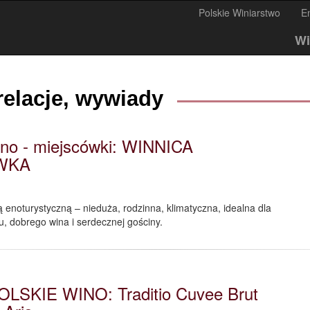
Polskie Winiarstwo
E
Wi
relacje, wywiady
no - miejscówki: WINNICA
WKA
ą enoturystyczną – nieduża, rodzinna, klimatyczna, idealna dla
, dobrego wina i serdecznej gościny.
OLSKIE WINO: Traditio Cuvee Brut