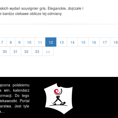
skich wydań souvignier gris. Eleganckie, dojrzałe i
 bardzo ciekawe oblicze tej odmiany.
7
8
9
10
11
12
13
14
15
16
17
18
30
31
32
33
>>
ięcona polskiemu
a win, kalendarz
formacji. Do tego
ekawostki. Portal
rstwa. Jest tyle
ia…