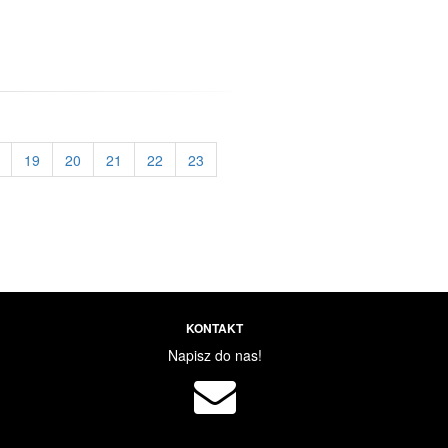
19
20
21
22
23
KONTAKT
Napisz do nas!