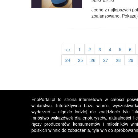
2023-02-23
Jedno z najlepszych pol
zbalansowane. Pokazuje
<<
1
2
3
4
5
6
24
25
26
27
28
29
EnoPortal.pl to strona internetowa w całości pośw
winiarstwu. Interaktywna baza winnic, wyszukiwark
wydarzeń – nigdzie indziej nie znajdziecie tylu in
mnóstwo wskazówek dla enoturystów, aktualności i ci
łączy producentów, konsumentów i miłośników winia
polskich winnic do zobaczenia, tyle win do spróbowan