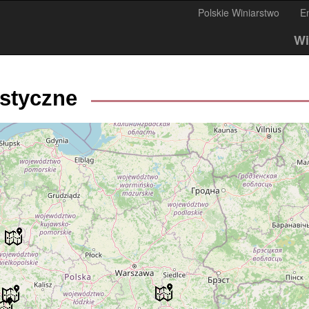
Polskie Winiarstwo
E
Wi
ystyczne