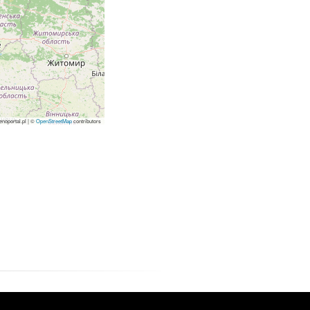
enoportal.pl
|
©
OpenStreetMap
contributors