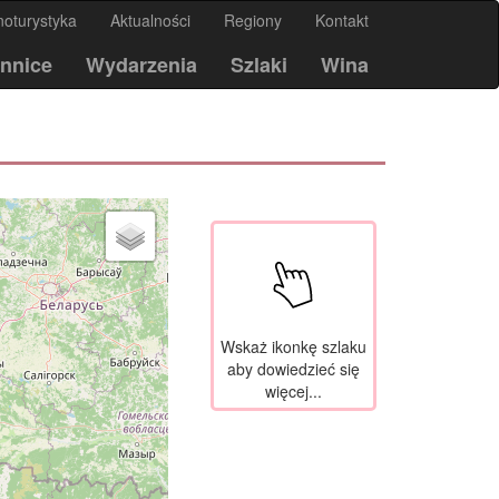
noturystyka
Aktualności
Regiony
Kontakt
nnice
Wydarzenia
Szlaki
Wina
Wskaż ikonkę szlaku
aby dowiedzieć się
więcej...