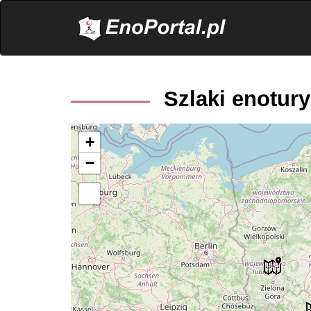
.
Szlaki enotur
+
−