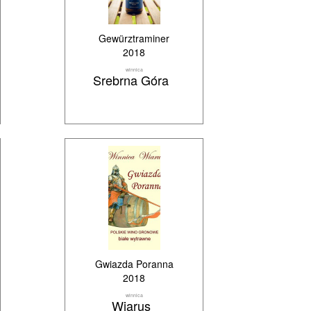
Gewürztraminer
2018
winnica
Srebrna Góra
Gwiazda Poranna
2018
winnica
Wiarus