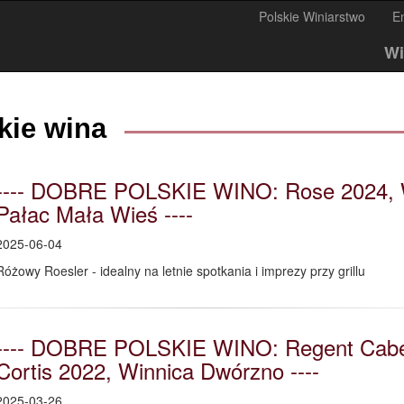
Polskie Winiarstwo
E
Wi
kie wina
---- DOBRE POLSKIE WINO: Rose 2024, 
Pałac Mała Wieś ----
2025-06-04
Różowy Roesler - idealny na letnie spotkania i imprezy przy grillu
---- DOBRE POLSKIE WINO: Regent Cabe
Cortis 2022, Winnica Dwórzno ----
2025-03-26