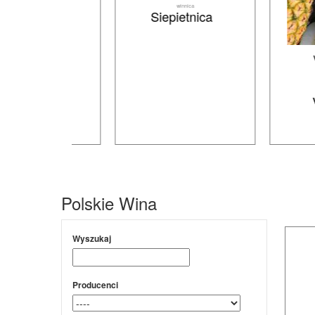
winnica
Siepietnica
 2019
VESPERU
2019
winnica
Vanellus
Polskie Wina
Wyszukaj
Producenci