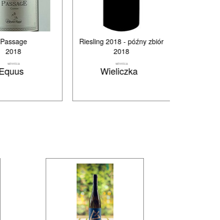
Riesling 2018 - późny zbiór
Rondo
2018
2015
winnica
winnica
Wieliczka
Spotkaniówk