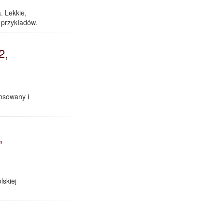
. Lekkie,
 przykładów.
2,
ansowany i
,
lskiej