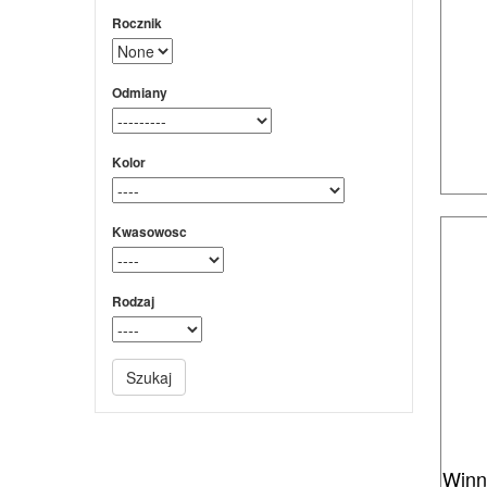
Rocznik
Odmiany
Kolor
Kwasowosc
Rodzaj
Szukaj
Winn