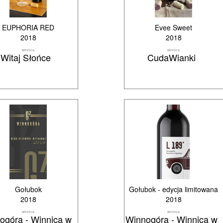
EUPHORIA RED
Evee Sweet
2018
2018
winnica
winnica
Witaj Słońce
CudaWianki
Gołubok
Gołubok - edycja limitowana
2018
2018
winnica
winnica
ogóra - Winnica w
Winnogóra - Winnica w