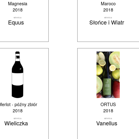
Magnesia
Maroco
2018
2018
winnica
winnica
Equus
Słońce i Wiatr
erlot - późny zbiór
ORTUS
2018
2018
winnica
winnica
Wieliczka
Vanellus