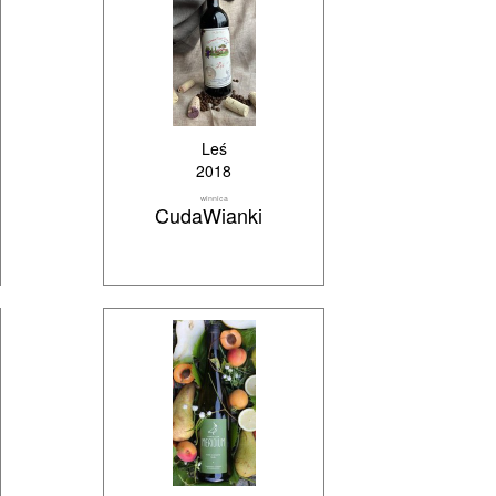
Leś
2018
winnica
CudaWianki