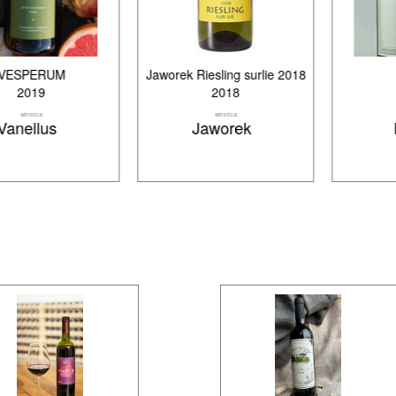
M
Jaworek Riesling surlie 2018
Passage
2018
2018
winnica
winnica
Jaworek
Equus