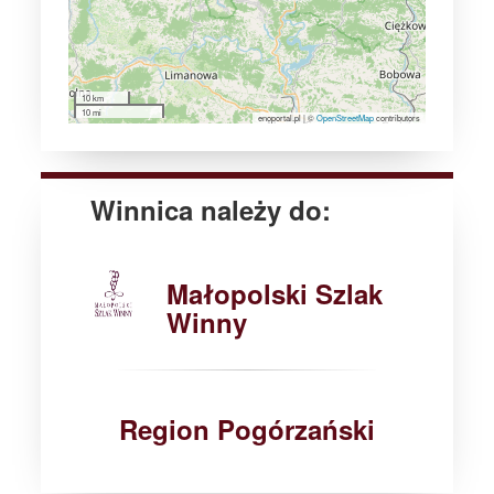
10 km
10 mi
enoportal.pl
|
©
OpenStreetMap
contributors
Winnica należy do:
Małopolski Szlak
Winny
Region Pogórzański