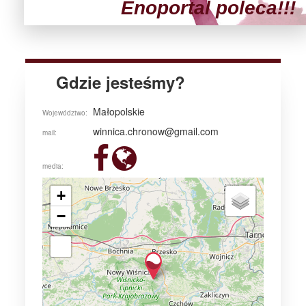
Enoportal poleca!!!
Gdzie jesteśmy?
Małopolskie
Województwo:
winnica.chronow@gmail.com
mail:
media:
+
−