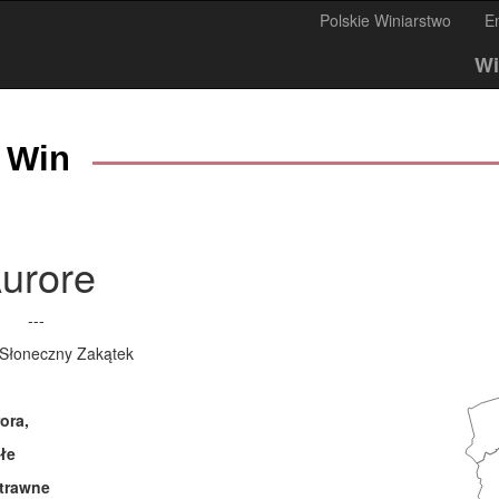
Polskie Winiarstwo
E
Wi
 Win
urore
---
 Słoneczny Zakątek
ora,
łe
trawne