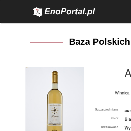
.
Baza Polskich
A
Winnica
Szczep/odmiana
aur
Kolor
Bia
Kwasowość
Wy