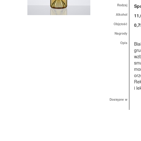
Rodzaj
Sp
Alkohol
11,
Objętość
0,7
Nagrody
Opis
Bia
gru
wzb
sma
mor
orz
Rek
i l
Dostępne w