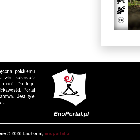
ięcona polskiemu
a win, kalendarz
formacji. Do tego
ekawostki. Portal
rstwa. Jest tyle
ia…
one © 2026 EnoPortal,
enoportal.pl