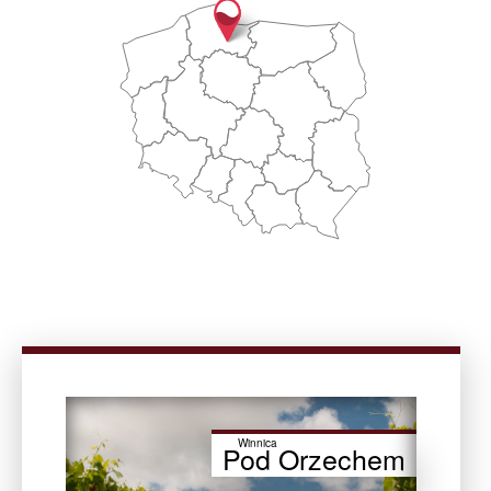
Winnica
Pod Orzechem