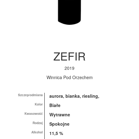
ZEFIR
2019
Winnica Pod Orzechem
Szczep/odmiana
aurora, bianka, riesling,
Kolor
Białe
Kwasowość
Wytrawne
Rodzaj
Spokojne
Alkohol
11,5 %