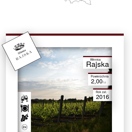
Winnica
Rajska
Powierzchnia
2,00
ha
Rok zał.
2016