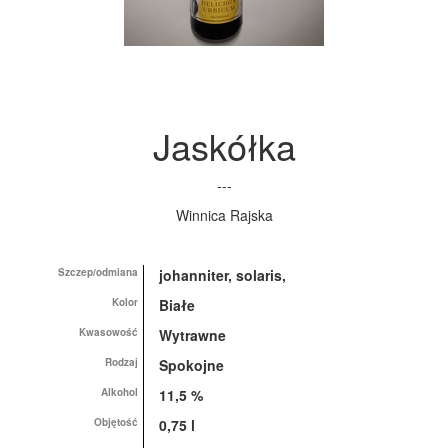
Jaskółka
---
Winnica Rajska
Szczep/odmiana
johanniter, solaris,
Kolor
Białe
Kwasowość
Wytrawne
Rodzaj
Spokojne
Alkohol
11,5 %
Objętość
0,75 l