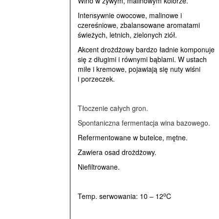
Wino w żywym, malinowym kolorze.
Intensywnie owocowe, malinowe i
czereśniowe, zbalansowane aromatami
świeżych, letnich, zielonych ziół.
Akcent drożdżowy bardzo ładnie komponuje
się z długimi i równymi bąblami. W ustach
miłe i kremowe, pojawiają się nuty wiśni
i porzeczek.
Tłoczenie całych gron.
Spontaniczna fermentacja wina bazowego.
Refermentowane w butelce, mętne.
Zawiera osad drożdżowy.
Niefiltrowane.
o
Temp. serwowania: 10 – 12
C