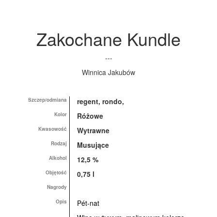
Zakochane Kundle
---
Winnica Jakubów
Szczep/odmiana
regent, rondo,
Kolor
Różowe
Kwasowość
Wytrawne
Rodzaj
Musujące
Alkohol
12,5 %
Objętość
0,75 l
Nagrody
Opis
Pét-nat