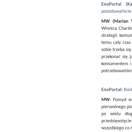
EnoPortal (Ka
pozostawaliście
MW (Marian W
Winnica Charbi
strategii komu
temu cały czas
sobie trzeba si
przekonać się j
konsumentem i 
potrzebowaliśmy
EnoPortal:
Kied
MW
: Pomysł wi
pierwotnego pla
po wielu dłu
przedsięwzięci
wszystkiego co r