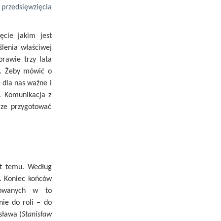
rzedsięwzięcia
ęcie jakim jest
lenia właściwej
rawie trzy lata
n. Żeby mówić o
 dla nas ważne i
z. Komunikacja z
rze przygotować
lat temu. Według
i. Koniec końców
żowanych w to
ie do roli – do
sława (
Stanisław