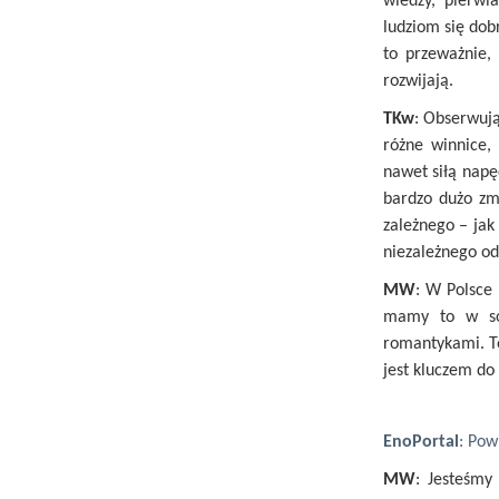
wiedzy, pierwi
ludziom się dob
to przeważnie,
rozwijają.
TKw
: Obserwują
różne winnice,
nawet siłą napę
bardzo dużo zm
zależnego – jak
niezależnego o
MW
: W Polsce 
mamy to w sob
romantykami. To
jest kluczem do 
EnoPortal
: Pow
MW
: Jesteśmy