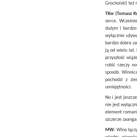
Grocholski
) też
TKw (Tomasz K
serce. Wcześni
dużym i bardzo
wyłącznie używa
bardzo dobre za
ją od wielu lat.
przyszłość wiąż
robić rzeczy n
sposób. Winnica
pochodzi z zi
umiejętności.
No i jest jeszc
nie jest wyłącz
element romant
szczerze zaanga
MW
: Wino łączy