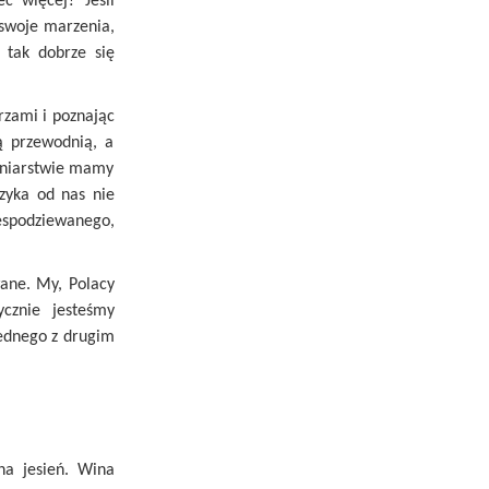
ć więcej? Jeśli
 swoje marzenia,
 tak dobrze się
arzami i poznając
ą przewodnią, a
winiarstwie mamy
zyka od nas nie
iespodziewanego,
wane. My, Polacy
cznie jesteśmy
jednego z drugim
na jesień. Wina