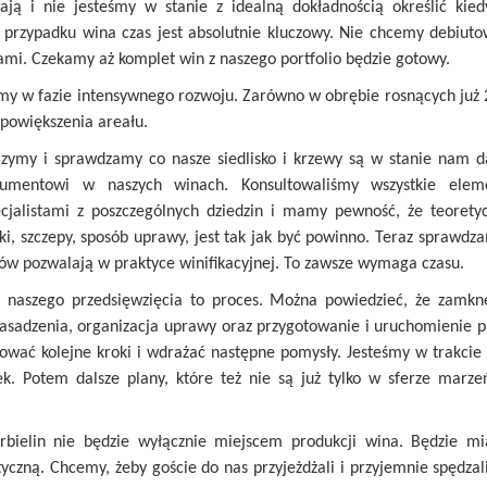
wają i nie jesteśmy w stanie z idealną dokładnością określić kie
przypadku wina czas jest absolutnie kluczowy. Nie chcemy debiutow
mi. Czekamy aż komplet win z naszego portfolio będzie gotowy.
śmy w fazie intensywnego rozwoju. Zarówno w obrębie rosnących już 
 powiększenia areału.
uczymy i sprawdzamy co nasze siedlisko i krzewy są w stanie nam 
sumentowi w naszych winach. Konsultowaliśmy wszystkie elem
ecjalistami z poszczególnych dziedzin i mamy pewność, że teoretyc
ki, szczepy, sposób uprawy, jest tak jak być powinno. Teraz sprawd
ów pozwalają w praktyce winifikacyjnej. To zawsze wymaga czasu.
ja naszego przedsięwzięcia to proces. Można powiedzieć, że zamknę
 nasadzenia, organizacja uprawy oraz przygotowanie i uruchomienie p
ować kolejne kroki i wdrażać następne pomysły. Jesteśmy w trakci
k. Potem dalsze plany, które też nie są już tylko w sferze marze
bielin nie będzie wyłącznie miejscem produkcji wina. Będzie m
tyczną. Chcemy, żeby goście do nas przyjeżdżali i przyjemnie spędzali