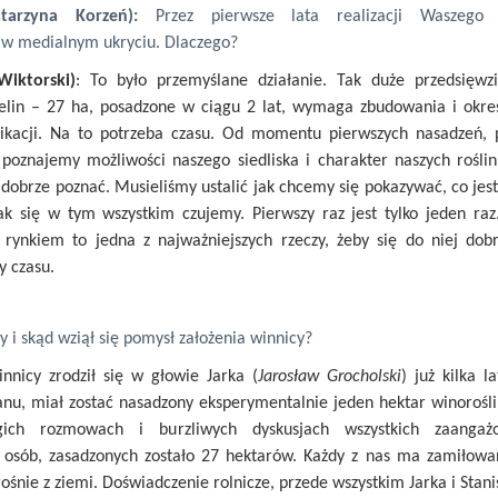
tarzyna Korzeń):
Przez pierwsze lata realizacji Waszego p
 w medialnym ukryciu. Dlaczego?
iktorski)
: To było przemyślane działanie. Tak duże przedsięwzi
elin – 27 ha, posadzone w ciągu 2 lat, wymaga zbudowania i okreś
nikacji. Na to potrzeba czasu. Od momentu pierwszych nasadzeń, p
 poznajemy możliwości naszego siedliska i charakter naszych rośli
ę dobrze poznać. Musieliśmy ustalić jak chcemy się pokazywać, co jest
ak się w tym wszystkim czujemy. Pierwszy raz jest tylko jeden ra
rynkiem to jedna z najważniejszych rzeczy, żeby się do niej dob
 czasu.
y i skąd wziął się pomysł założenia winnicy?
nnicy zrodził się w głowie Jarka (
Jarosław Grocholski
) już kilka 
nu, miał zostać nasadzony eksperymentalnie jeden hektar winorośl
gich rozmowach i burzliwych dyskusjach wszystkich zaanga
e osób, zasadzonych zostało 27 hektarów. Każdy z nas ma zamiłowan
ośnie z ziemi. Doświadczenie rolnicze, przede wszystkim Jarka i Stani