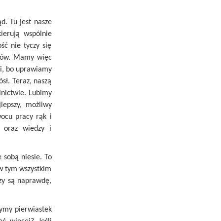
ąd. Tu jest nasze
ierują wspólnie
ć nie tyczy się
ektów. Mamy więc
mi, bo uprawiamy
ósł. Teraz, naszą
lnictwie. Lubimy
lepszy, możliwy
wocu pracy rąk i
 oraz wiedzy i
 sobą niesie. To
 w tym wszystkim
zy są naprawdę,
ożymy pierwiastek