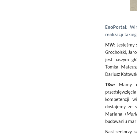
EnoPortal
: Wi
realizacji takie
MW
: Jesteśmy 
Grocholski, Jar
jest naszym g
Tomka, Mateusz
Dariusz Kotowsk
TKw
: Mamy do
przedsięwzięci
kompetencji wi
dostajemy ze 
Mariana (
Mari
budowaniu mark
Nasi seniorzy 