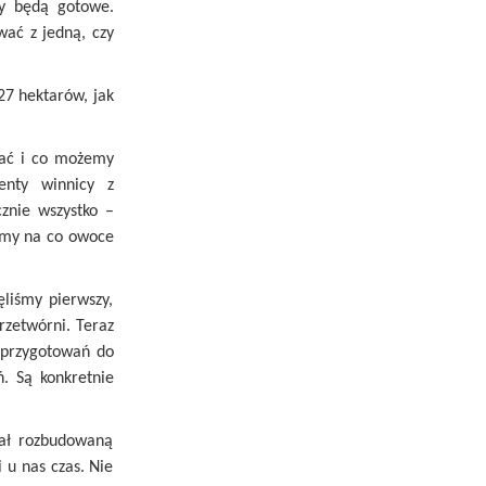
dy będą gotowe.
ać z jedną, czy
27 hektarów, jak
dać i co możemy
enty winnicy z
znie wszystko –
zamy na co owoce
liśmy pierwszy,
rzetwórni. Teraz
e przygotowań do
ń. Są konkretnie
iał rozbudowaną
 u nas czas. Nie