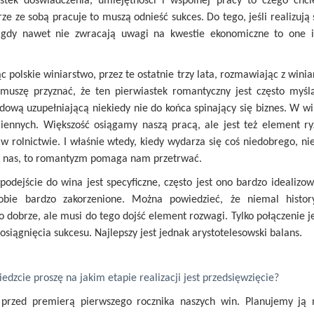
astek doświadczenia, umiejętności i wspólnej pracy to czego chcie
rze ze sobą pracuje to muszą odnieść sukces. Do tego, jeśli realizują
 gdy nawet nie zwracają uwagi na kwestie ekonomiczne to one i
c polskie winiarstwo, przez te ostatnie trzy lata, rozmawiając z wini
 muszę przyznać, że ten pierwiastek romantyczny jest często myśl
dową uzupełniającą niekiedy nie do końca spinający się biznes. W 
iennych. Większość osiągamy naszą pracą, ale jest też element ry
 w rolnictwie. I właśnie wtedy, kiedy wydarza się coś niedobrego, n
d nas, to romantyzm pomaga nam przetrwać.
podejście do wina jest specyficzne, często jest ono bardzo idealizo
ie bardzo zakorzenione. Można powiedzieć, że niemal history
 dobrze, ale musi do tego dojść element rozwagi. Tylko połączenie 
osiągnięcia sukcesu. Najlepszy jest jednak arystotelesowski balans.
iedzcie proszę na jakim etapie realizacji jest przedsięwzięcie?
 przed premierą pierwszego rocznika naszych win. Planujemy ją 