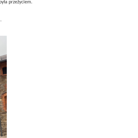
była przeżyciem.
.