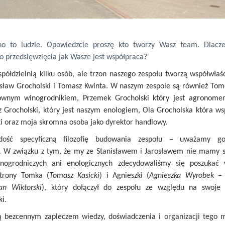
no to ludzie. Opowiedzcie proszę kto tworzy Wasz team. Dlacz
go przedsięwzięcia jak Wasze jest współpraca?
spółdzielnią kilku osób, ale trzon naszego zespołu tworzą współwłaśc
osław Grocholski i Tomasz Kwinta. W naszym zespole są również Tome
łównym winogrodnikiem, Przemek Grocholski który jest agronome
 Grocholski, który jest naszym enologiem, Ola Grocholska która ws
i oraz moja skromna osoba jako dyrektor handlowy.
ść specyficzną filozofię budowania zespołu – uważamy g
a. W związku z tym, że my ze Stanisławem i Jarosławem nie mamy sp
nogrodniczych ani enologicznych zdecydowaliśmy się poszukać 
strony Tomka (
Tomasz Kasicki
) i Agnieszki (
Agnieszka Wyrobek –
an Wiktorski
), który dołączył do zespołu ze względu na swoje
i.
są bezcennym zapleczem wiedzy, doświadczenia i organizacji tego 