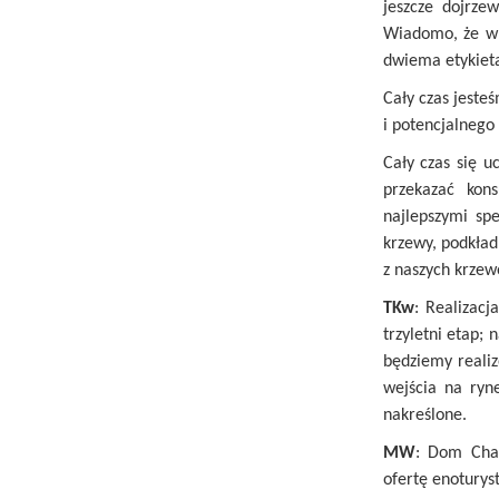
jeszcze dojrze
Wiadomo, że w 
dwiema etykieta
Cały czas jeste
i potencjalnego
Cały czas się 
przekazać kon
najlepszymi sp
krzewy, podkład
z naszych krzew
TKw
: Realizac
trzyletni etap;
będziemy realiz
wejścia na ryne
nakreślone.
MW
: Dom Char
ofertę enoturys