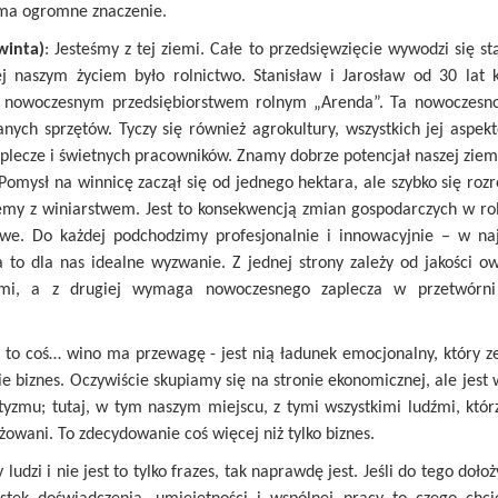
 ma ogromne znaczenie.
winta)
: Jesteśmy z tej ziemi. Całe to przedsięwzięcie wywodzi się st
ej naszym życiem było rolnictwo. Stanisław i Jarosław od 30 lat k
 nowoczesnym przedsiębiorstwem rolnym „Arenda”. Ta nowoczesnoś
nych sprzętów. Tyczy się również agrokultury, wszystkich jej asp
plecze i świetnych pracowników. Znamy dobrze potencjał naszej zie
 Pomysł na winnicę zaczął się od jednego hektara, ale szybko się rozr
emy z winiarstwem. Jest to konsekwencją zmian gospodarczych w ro
owe. Do każdej podchodzimy profesjonalnie i innowacyjnie – w naj
 to dla nas idealne wyzwanie. Z jednej strony zależy od jakości o
emi, a z drugiej wymaga nowoczesnego zaplecza w przetwórni
ze to coś… wino ma przewagę - jest nią ładunek emocjonalny, który ze
nie biznes. Oczywiście skupiamy się na stronie ekonomicznej, ale jest
yzmu; tutaj, w tym naszym miejscu, z tymi wszystkimi ludźmi, któr
żowani. To zdecydowanie coś więcej niż tylko biznes.
 ludzi i nie jest to tylko frazes, tak naprawdę jest. Jeśli do tego doł