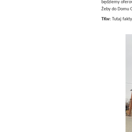
będziemy oferow
Żeby do Domu Ch
TKw
: Tutaj fak