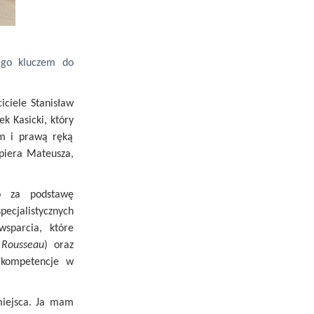
ego kluczem do
iciele Stanisław
k Kasicki, który
m i prawą ręką
piera Mateusza,
o za podstawę
ecjalistycznych
wsparcia, które
 Rousseau
) oraz
 kompetencje w
miejsca. Ja mam